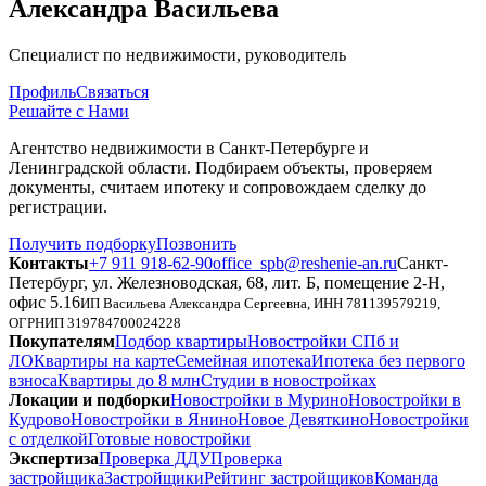
Александра Васильева
Специалист по недвижимости, руководитель
Профиль
Связаться
Решайте с Нами
Агентство недвижимости в Санкт-Петербурге и
Ленинградской области. Подбираем объекты, проверяем
документы, считаем ипотеку и сопровождаем сделку до
регистрации.
Получить подборку
Позвонить
Контакты
+7 911 918-62-90
office_spb@reshenie-an.ru
Санкт-
Петербург, ул. Железноводская, 68, лит. Б, помещение 2-Н,
офис 5.16
ИП Васильева Александра Сергеевна
, ИНН
781139579219
,
ОГРНИП
319784700024228
Покупателям
Подбор квартиры
Новостройки СПб и
ЛО
Квартиры на карте
Семейная ипотека
Ипотека без первого
взноса
Квартиры до 8 млн
Студии в новостройках
Локации и подборки
Новостройки в Мурино
Новостройки в
Кудрово
Новостройки в Янино
Новое Девяткино
Новостройки
с отделкой
Готовые новостройки
Экспертиза
Проверка ДДУ
Проверка
застройщика
Застройщики
Рейтинг застройщиков
Команда