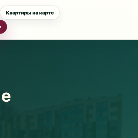
Квартиры на карте
у
ie