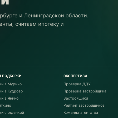
рбурге и Ленинградской области.
нты, считаем ипотеку и
И ПОДБОРКИ
ЭКСПЕРТИЗА
ки в Мурино
Проверка ДДУ
ки в Кудрово
Проверка застройщика
ки в Янино
Застройщики
яткино
Рейтинг застройщиков
и с отделкой
Команда агентства