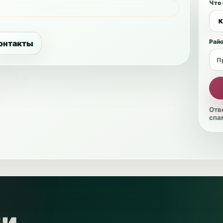
Что
Рай
онтакты
Отв
спа
ми