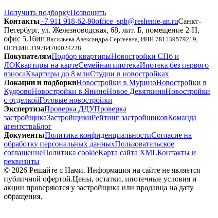
Получить подборку
Позвонить
Контакты
+7 911 918-62-90
office_spb@reshenie-an.ru
Санкт-
Петербург, ул. Железноводская, 68, лит. Б, помещение 2-Н,
офис 5.16
ИП Васильева Александра Сергеевна
, ИНН
781139579219
,
ОГРНИП
319784700024228
Покупателям
Подбор квартиры
Новостройки СПб и
ЛО
Квартиры на карте
Семейная ипотека
Ипотека без первого
взноса
Квартиры до 8 млн
Студии в новостройках
Локации и подборки
Новостройки в Мурино
Новостройки в
Кудрово
Новостройки в Янино
Новое Девяткино
Новостройки
с отделкой
Готовые новостройки
Экспертиза
Проверка ДДУ
Проверка
застройщика
Застройщики
Рейтинг застройщиков
Команда
агентства
Блог
Документы
Политика конфиденциальности
Согласие на
обработку персональных данных
Пользовательское
соглашение
Политика cookie
Карта сайта XML
Контакты и
реквизиты
©
2026
Решайте с Нами
. Информация на сайте не является
публичной офертой.
Цены, остатки, ипотечные условия и
акции проверяются у застройщика или продавца на дату
обращения.