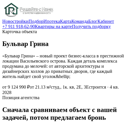
Новостройки
Подбор
Ипотека
Карта
Команда
Блог
Кабинет
+7 911 918-62-90
Квартиры на карте
Получить подборку
Карточка объекта
Бульвар Грина
«Бульвар Грина» – новый проект бизнес-класса в престижной
локации Васильевского острова. Каждая деталь комплекса
продумана до мелочей: от авторской архитектуры и
дизайнерских холлов до приватных дворов, где каждый
житель найдет свой уголок&hellip;
от 9 124 990 ₽
от 21.13 м²
студ., 1к. кв, 2Е, 3Е
строится · 4 кв.
2028
Позиция агентства
Сначала сравниваем объект с вашей
задачей, потом предлагаем бронь