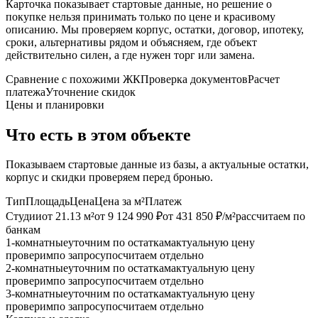
Карточка показывает стартовые данные, но решение о
покупке нельзя принимать только по цене и красивому
описанию. Мы проверяем корпус, остатки, договор, ипотеку,
сроки, альтернативы рядом и объясняем, где объект
действительно силен, а где нужен торг или замена.
Сравнение с похожими ЖК
Проверка документов
Расчет
платежа
Уточнение скидок
Цены и планировки
Что есть в этом объекте
Показываем стартовые данные из базы, а актуальные остатки,
корпус и скидки проверяем перед бронью.
Тип
Площадь
Цена
Цена за м²
Платеж
Студии
от 21.13 м²
от 9 124 990 ₽
от 431 850 ₽/м²
рассчитаем по
банкам
1-комнатные
уточним по остаткам
актуальную цену
проверим
по запросу
посчитаем отдельно
2-комнатные
уточним по остаткам
актуальную цену
проверим
по запросу
посчитаем отдельно
3-комнатные
уточним по остаткам
актуальную цену
проверим
по запросу
посчитаем отдельно