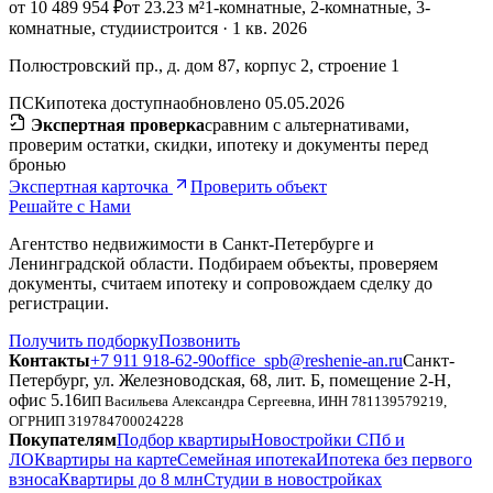
от 10 489 954 ₽
от 23.23 м²
1-комнатные, 2-комнатные, 3-
комнатные, студии
строится · 1 кв. 2026
Полюстровский пр., д. дом 87, корпус 2, строение 1
ПСК
ипотека доступна
обновлено 05.05.2026
Экспертная проверка
сравним с альтернативами,
проверим остатки, скидки, ипотеку и документы перед
бронью
Экспертная карточка
Проверить объект
Решайте с Нами
Агентство недвижимости в Санкт-Петербурге и
Ленинградской области. Подбираем объекты, проверяем
документы, считаем ипотеку и сопровождаем сделку до
регистрации.
Получить подборку
Позвонить
Контакты
+7 911 918-62-90
office_spb@reshenie-an.ru
Санкт-
Петербург, ул. Железноводская, 68, лит. Б, помещение 2-Н,
офис 5.16
ИП Васильева Александра Сергеевна
, ИНН
781139579219
,
ОГРНИП
319784700024228
Покупателям
Подбор квартиры
Новостройки СПб и
ЛО
Квартиры на карте
Семейная ипотека
Ипотека без первого
взноса
Квартиры до 8 млн
Студии в новостройках