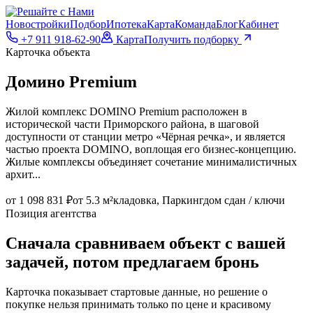
Новостройки
Подбор
Ипотека
Карта
Команда
Блог
Кабинет
+7 911 918-62-90
Карта
Получить подборку
Карточка объекта
Домино Premium
Жилой комплекс DOMINO Premium расположен в
исторической части Приморского района, в шаговой
доступности от станции метро «Чёрная речка», и является
частью проекта DOMINO, воплощая его бизнес-концепцию.
Жилые комплексы объединяет сочетание минималистичных
архит...
от 1 098 831 ₽
от 5.3 м²
кладовка, Паркинг
дом сдан / ключи
Позиция агентства
Сначала сравниваем объект с вашей
задачей, потом предлагаем бронь
Карточка показывает стартовые данные, но решение о
покупке нельзя принимать только по цене и красивому