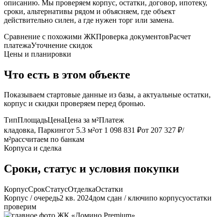
описанию. Мы проверяем корпус, остатки, договор, ипотеку,
сроки, альтернативы рядом и объясняем, где объект
действительно силен, а где нужен торг или замена.
Сравнение с похожими ЖК
Проверка документов
Расчет
платежа
Уточнение скидок
Цены и планировки
Что есть в этом объекте
Показываем стартовые данные из базы, а актуальные остатки,
корпус и скидки проверяем перед бронью.
Тип
Площадь
Цена
Цена за м²
Платеж
кладовка, Паркинг
от 5.3 м²
от 1 098 831 ₽
от 207 327 ₽/
м²
рассчитаем по банкам
Корпуса и сделка
Сроки, статус и условия покупки
Корпус
Срок
Статус
Отделка
Остатки
Корпус / очередь
2 кв. 2024
дом сдан / ключи
по корпусу
остатки
проверим