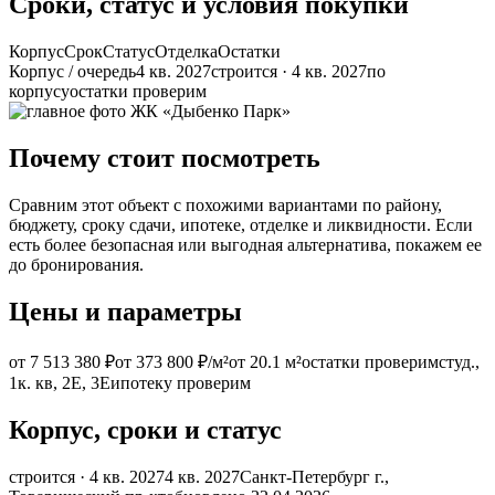
Сроки, статус и условия покупки
Корпус
Срок
Статус
Отделка
Остатки
Корпус / очередь
4 кв. 2027
строится · 4 кв. 2027
по
корпусу
остатки проверим
Почему стоит посмотреть
Сравним этот объект с похожими вариантами по району,
бюджету, сроку сдачи, ипотеке, отделке и ликвидности. Если
есть более безопасная или выгодная альтернатива, покажем ее
до бронирования.
Цены и параметры
от 7 513 380 ₽
от 373 800 ₽/м²
от 20.1 м²
остатки проверим
студ.,
1к. кв, 2Е, 3Е
ипотеку проверим
Корпус, сроки и статус
строится · 4 кв. 2027
4 кв. 2027
Санкт-Петербург г.,