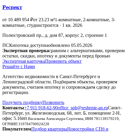
Респект
от 10 489 954 ₽
от 23.23 м²
1-комнатные, 2-комнатные, 3-
комнатные, студии
строится · 1 кв. 2026
Полюстровский пр., д. дом 87, корпус 2, строение 1
ПСК
ипотека доступна
обновлено 05.05.2026
Экспертная проверка
сравним с альтернативами, проверим
остатки, скидки, ипотеку и документы перед бронью
Экспертная карточка
Проверить объект
Решайте с Нами
Агентство недвижимости в Санкт-Петербурге и
Ленинградской области. Подбираем объекты, проверяем
документы, считаем ипотеку и сопровождаем сделку до
регистрации.
Получить подборку
Позвонить
Контакты
+7 911 918-62-90
office_spb@reshenie-an.ru
Санкт-
Петербург, ул. Железноводская, 68, лит. Б, помещение 2-Н,
офис 5.16
ИП Васильева Александра Сергеевна
, ИНН
781139579219
,
ОГРНИП
319784700024228
Покупателям
Подбор квартиры
Новостройки СПб и