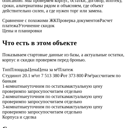
описанию. Мы проверяем корпус, остатки, договор, ипотеку,
сроки, альтернативы рядом и объясняем, где объект
действительно силен, а где нужен торг или замена.
Сравнение с похожими ЖК
Проверка документов
Расчет
платежа
Уточнение скидок
Цены и планировки
Что есть в этом объекте
Показываем стартовые данные из базы, а актуальные остатки,
корпус и скидки проверяем перед бронью.
Тип
Площадь
Цена
Цена за м²
Платеж
Студии
от 20.1 м²
от 7 513 380 ₽
от 373 800 ₽/м²
рассчитаем по
банкам
1-комнатные
уточним по остаткам
актуальную цену
проверим
по запросу
посчитаем отдельно
2-комнатные
уточним по остаткам
актуальную цену
проверим
по запросу
посчитаем отдельно
3-комнатные
уточним по остаткам
актуальную цену
проверим
по запросу
посчитаем отдельно
Корпуса и сделка