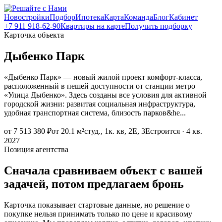
Новостройки
Подбор
Ипотека
Карта
Команда
Блог
Кабинет
+7 911 918-62-90
Квартиры на карте
Получить подборку
Карточка объекта
Дыбенко Парк
«Дыбенко Парк» — новый жилой проект комфорт-класса,
расположенный в пешей доступности от станции метро
«Улица Дыбенко». Здесь созданы все условия для активной
городской жизни: развитая социальная инфраструктура,
удобная транспортная система, близость парков&he...
от 7 513 380 ₽
от 20.1 м²
студ., 1к. кв, 2Е, 3Е
строится · 4 кв.
2027
Позиция агентства
Сначала сравниваем объект с вашей
задачей, потом предлагаем бронь
Карточка показывает стартовые данные, но решение о
покупке нельзя принимать только по цене и красивому