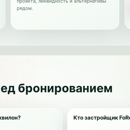
проекта, ликвидность и альтернативы
рядом.
ред бронированием
Аквилон?
Кто застройщик FoR