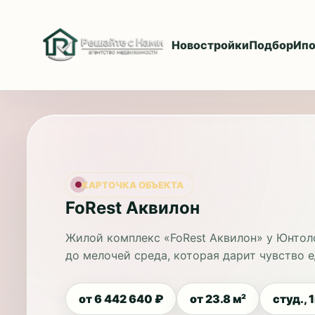
Новостройки
Подбор
Ипо
КАРТОЧКА ОБЪЕКТА
FoRest Аквилон
Жилой комплекс «FoRest Аквилон» у Юнтол
до мелочей среда, которая дарит чувство е
от 6 442 640 ₽
от 23.8 м²
студ., 1