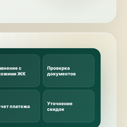
авнение с
Проверка
хожими ЖК
документов
Уточнение
счет платежа
скидок