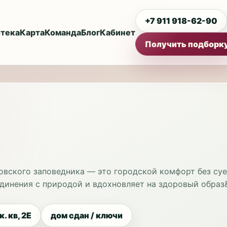
+7 911 918-62-90
тека
Карта
Команда
Блог
Кабинет
Получить подборк
овского заповедника — это городской комфорт без су
динения с природой и вдохновляет на здоровый образ&h
к. кв, 2Е
дом сдан / ключи