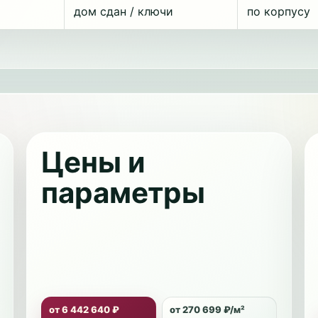
дом сдан / ключи
по корпусу
Цены и
параметры
от 6 442 640 ₽
от 270 699 ₽/м²