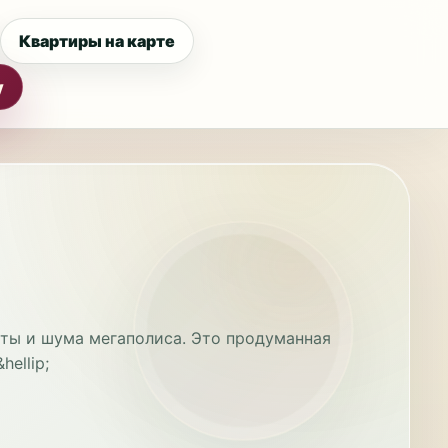
Квартиры на карте
у
еты и шума мегаполиса. Это продуманная
ellip;