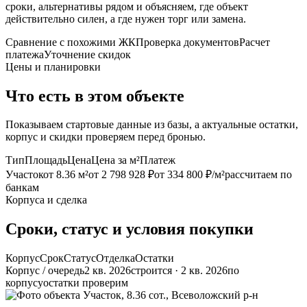
сроки, альтернативы рядом и объясняем, где объект
действительно силен, а где нужен торг или замена.
Сравнение с похожими ЖК
Проверка документов
Расчет
платежа
Уточнение скидок
Цены и планировки
Что есть в этом объекте
Показываем стартовые данные из базы, а актуальные остатки,
корпус и скидки проверяем перед бронью.
Тип
Площадь
Цена
Цена за м²
Платеж
Участок
от 8.36 м²
от 2 798 928 ₽
от 334 800 ₽/м²
рассчитаем по
банкам
Корпуса и сделка
Сроки, статус и условия покупки
Корпус
Срок
Статус
Отделка
Остатки
Корпус / очередь
2 кв. 2026
строится · 2 кв. 2026
по
корпусу
остатки проверим