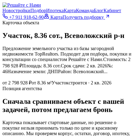
Новостройки
Подбор
Ипотека
Карта
Команда
Блог
Кабинет
+7 911 918-62-90
Карта
Получить подборку
Карточка объекта
Участок, 8.36 сот., Всеволожский р-н
Предложение земельного участка из базы загородной
недвижимости TopRealtors. Подходит для подбора, покупки и
консультации со специалистом Решайте с Нами.Стоимость: 2
798 928 ₽Площадь: 8.36 сот.Срок сдачи: 2 кв. 2026№:
46Назначение земли: ДНПРайон: Всеволожский...
от 2 798 928 ₽
от 8.36 м²
Участок
строится · 2 кв. 2026
Позиция агентства
Сначала сравниваем объект с вашей
задачей, потом предлагаем бронь
Карточка показывает стартовые данные, но решение о
покупке нельзя принимать только по цене и красивому
описанию. Мы проверяем корпус, остатки, договор, ипотеку,