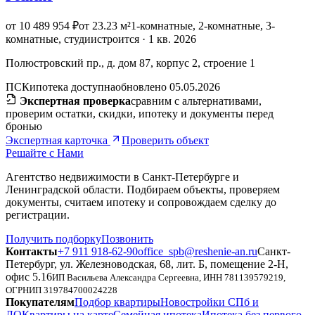
от 10 489 954 ₽
от 23.23 м²
1-комнатные, 2-комнатные, 3-
комнатные, студии
строится · 1 кв. 2026
Полюстровский пр., д. дом 87, корпус 2, строение 1
ПСК
ипотека доступна
обновлено 05.05.2026
Экспертная проверка
сравним с альтернативами,
проверим остатки, скидки, ипотеку и документы перед
бронью
Экспертная карточка
Проверить объект
Решайте с Нами
Агентство недвижимости в Санкт-Петербурге и
Ленинградской области. Подбираем объекты, проверяем
документы, считаем ипотеку и сопровождаем сделку до
регистрации.
Получить подборку
Позвонить
Контакты
+7 911 918-62-90
office_spb@reshenie-an.ru
Санкт-
Петербург, ул. Железноводская, 68, лит. Б, помещение 2-Н,
офис 5.16
ИП Васильева Александра Сергеевна
, ИНН
781139579219
,
ОГРНИП
319784700024228
Покупателям
Подбор квартиры
Новостройки СПб и
ЛО
Квартиры на карте
Семейная ипотека
Ипотека без первого