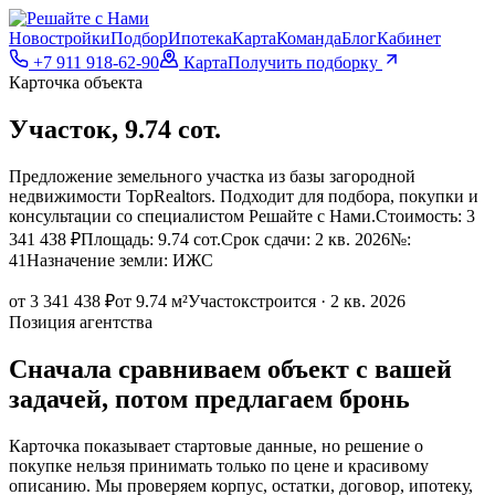
Новостройки
Подбор
Ипотека
Карта
Команда
Блог
Кабинет
+7 911 918-62-90
Карта
Получить подборку
Карточка объекта
Участок, 9.74 сот.
Предложение земельного участка из базы загородной
недвижимости TopRealtors. Подходит для подбора, покупки и
консультации со специалистом Решайте с Нами.Стоимость: 3
341 438 ₽Площадь: 9.74 сот.Срок сдачи: 2 кв. 2026№:
41Назначение земли: ИЖС
от 3 341 438 ₽
от 9.74 м²
Участок
строится · 2 кв. 2026
Позиция агентства
Сначала сравниваем объект с вашей
задачей, потом предлагаем бронь
Карточка показывает стартовые данные, но решение о
покупке нельзя принимать только по цене и красивому
описанию. Мы проверяем корпус, остатки, договор, ипотеку,