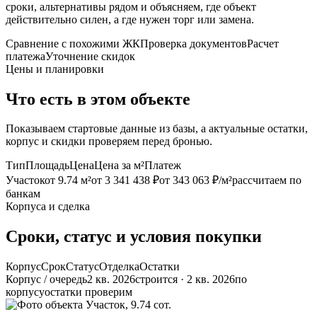
сроки, альтернативы рядом и объясняем, где объект
действительно силен, а где нужен торг или замена.
Сравнение с похожими ЖК
Проверка документов
Расчет
платежа
Уточнение скидок
Цены и планировки
Что есть в этом объекте
Показываем стартовые данные из базы, а актуальные остатки,
корпус и скидки проверяем перед бронью.
Тип
Площадь
Цена
Цена за м²
Платеж
Участок
от 9.74 м²
от 3 341 438 ₽
от 343 063 ₽/м²
рассчитаем по
банкам
Корпуса и сделка
Сроки, статус и условия покупки
Корпус
Срок
Статус
Отделка
Остатки
Корпус / очередь
2 кв. 2026
строится · 2 кв. 2026
по
корпусу
остатки проверим