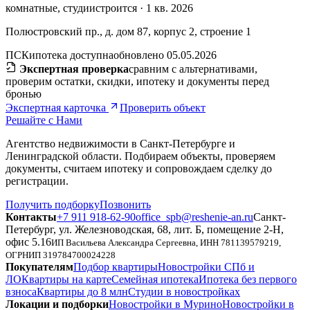
комнатные, студии
строится · 1 кв. 2026
Полюстровский пр., д. дом 87, корпус 2, строение 1
ПСК
ипотека доступна
обновлено 05.05.2026
Экспертная проверка
сравним с альтернативами,
проверим остатки, скидки, ипотеку и документы перед
бронью
Экспертная карточка
Проверить объект
Решайте с Нами
Агентство недвижимости в Санкт-Петербурге и
Ленинградской области. Подбираем объекты, проверяем
документы, считаем ипотеку и сопровождаем сделку до
регистрации.
Получить подборку
Позвонить
Контакты
+7 911 918-62-90
office_spb@reshenie-an.ru
Санкт-
Петербург, ул. Железноводская, 68, лит. Б, помещение 2-Н,
офис 5.16
ИП Васильева Александра Сергеевна
, ИНН
781139579219
,
ОГРНИП
319784700024228
Покупателям
Подбор квартиры
Новостройки СПб и
ЛО
Квартиры на карте
Семейная ипотека
Ипотека без первого
взноса
Квартиры до 8 млн
Студии в новостройках
Локации и подборки
Новостройки в Мурино
Новостройки в