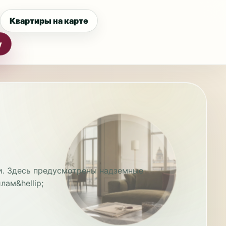
Квартиры на карте
у
и. Здесь предусмотрены надземные
ам&hellip;