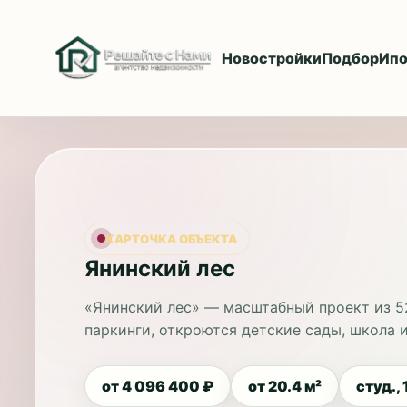
Новостройки
Подбор
Ипо
КАРТОЧКА ОБЪЕКТА
Янинский лес
«Янинский лес» — масштабный проект из 5
паркинги, откроются детские сады, школа и
от 4 096 400 ₽
от 20.4 м²
студ., 