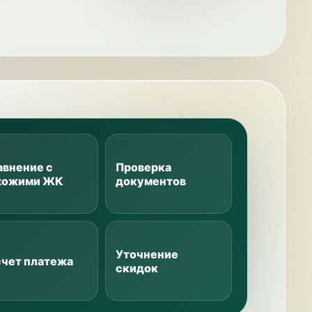
авнение с
Проверка
хожими ЖК
документов
Уточнение
счет платежа
скидок