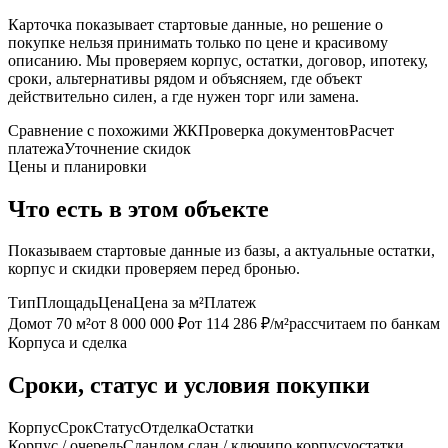
Карточка показывает стартовые данные, но решение о
покупке нельзя принимать только по цене и красивому
описанию. Мы проверяем корпус, остатки, договор, ипотеку,
сроки, альтернативы рядом и объясняем, где объект
действительно силен, а где нужен торг или замена.
Сравнение с похожими ЖК
Проверка документов
Расчет
платежа
Уточнение скидок
Цены и планировки
Что есть в этом объекте
Показываем стартовые данные из базы, а актуальные остатки,
корпус и скидки проверяем перед бронью.
Тип
Площадь
Цена
Цена за м²
Платеж
Дом
от 70 м²
от 8 000 000 ₽
от 114 286 ₽/м²
рассчитаем по банкам
Корпуса и сделка
Сроки, статус и условия покупки
Корпус
Срок
Статус
Отделка
Остатки
Корпус / очередь
Сдан
дом сдан / ключи
по корпусу
остатки