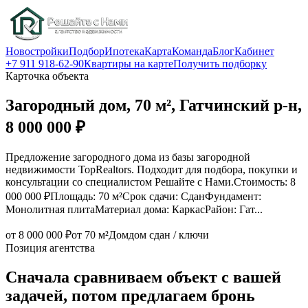
Новостройки
Подбор
Ипотека
Карта
Команда
Блог
Кабинет
+7 911 918-62-90
Квартиры на карте
Получить подборку
Карточка объекта
Загородный дом, 70 м², Гатчинский р-н,
8 000 000 ₽
Предложение загородного дома из базы загородной
недвижимости TopRealtors. Подходит для подбора, покупки и
консультации со специалистом Решайте с Нами.Стоимость: 8
000 000 ₽Площадь: 70 м²Срок сдачи: СданФундамент:
Монолитная плитаМатериал дома: КаркасРайон: Гат...
от 8 000 000 ₽
от 70 м²
Дом
дом сдан / ключи
Позиция агентства
Сначала сравниваем объект с вашей
задачей, потом предлагаем бронь