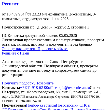
Респект
от 10 489 954 ₽
от 23.23 м²
1-комнатные, 2-комнатные, 3-
комнатные, студии
строится · 1 кв. 2026
Полюстровский пр., д. дом 87, корпус 2, строение 1
ПСК
ипотека доступна
обновлено 05.05.2026
Экспертная проверка
сравним с альтернативами, проверим
остатки, скидки, ипотеку и документы перед бронью
Экспертная карточка
Проверить объект
Решайте с Нами
Агентство недвижимости в Санкт-Петербурге и
Ленинградской области. Подбираем объекты, проверяем
документы, считаем ипотеку и сопровождаем сделку до
регистрации.
Получить подборку
Позвонить
Контакты
+7 911 918-62-90
office_spb@reshenie-an.ru
Санкт-
Петербург, ул. Железноводская, 68, лит. Б, помещение 2-Н,
офис 5.16
ИП Васильева Александра Сергеевна
, ИНН
781139579219
,
ОГРНИП
319784700024228
Покупателям
Подбор квартиры
Новостройки СПб и
ЛО
Квартиры на карте
Семейная ипотека
Ипотека без первого