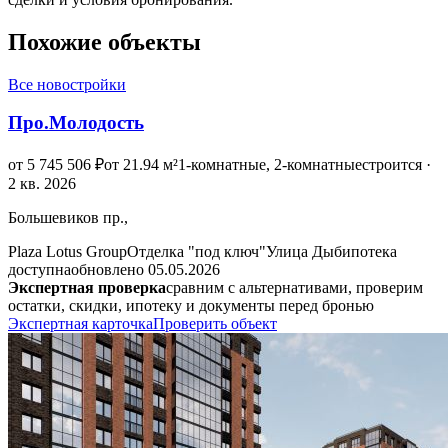
Похожие объекты
Все новостройки
Про.Молодость
от 5 745 506 ₽
от 21.94 м²
1-комнатные, 2-комнатные
строится ·
2 кв. 2026
Большевиков пр.,
Plaza Lotus Group
Отделка "под ключ"
Улица Дыб
ипотека
доступна
обновлено 05.05.2026
Экспертная проверка
сравним с альтернативами, проверим
остатки, скидки, ипотеку и документы перед бронью
Экспертная карточка
Проверить объект