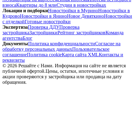
взноса
Квартиры до 8 млн
Студии в новостройках
Локации и подборки
Новостройки в Мурино
Новостройки в
Кудрово
Новостройки в Янино
Новое Девяткино
Новостройки
с отделкой
Готовые новостройки
Экспертиза
Проверка ДДУ
Проверка
застройщика
Застройщики
Рейтинг застройщиков
Команда
агентства
Блог
Документы
Политика конфиденциальности
Согласие на
обработку персональных данных
Пользовательское
соглашение
Политика cookie
Карта сайта XML
Контакты и
реквизиты
©
2026
Решайте с Нами
. Информация на сайте не является
публичной офертой.
Цены, остатки, ипотечные условия и
акции проверяются у застройщика или продавца на дату
обращения.