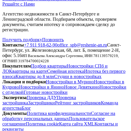
Решайте с Нами
Агентство недвижимости в Санкт-Петербурге и
Ленинградской области. Подбираем объекты, проверяем
документы, считаем ипотеку и сопровождаем сделку до
регистрации.
Получить подборку
Позвонить
Контакты
+7 911 918-62-90
office_spb@reshenie-an.ru
Санкт-
Петербург, ул. Железноводская, 68, лит. Б, помещение 2-Н,
офис 5.16
ИП Васильева Александра Сергеевна
, ИНН
781139579219
,
ОГРНИП
319784700024228
Покупателям
Подбор квартиры
Новостройки СПб и
ЛО
Квартиры на карте
Семейная ипотека
Ипотека без первого
взноса
Квартиры до 8 млн
Студии в новостройках
Локации и подборки
Новостройки в Мурино
Новостройки в
Кудрово
Новостройки в Янино
Новое Девяткино
Новостройки
с отделкой
Готовые новостройки
Экспертиза
Проверка ДДУ
Проверка
застройщика
Застройщики
Рейтинг застройщиков
Команда
агентства
Блог
Документы
Политика конфиденциальности
Согласие на
обработку персональных данных
Пользовательское
соглашение
Политика cookie
Карта сайта XML
Контакты и
реквизиты