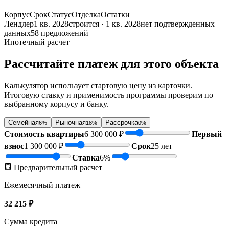
Корпус
Срок
Статус
Отделка
Остатки
Лендлер
1 кв. 2028
строится · 1 кв. 2028
нет подтвержденных
данных
58 предложений
Ипотечный расчет
Рассчитайте платеж для этого объекта
Калькулятор использует стартовую цену из карточки.
Итоговую ставку и применимость программы проверим по
выбранному корпусу и банку.
Семейная
Рыночная
Рассрочка
6%
18%
0%
Стоимость квартиры
6 300 000
₽
Первый
взнос
1 300 000
₽
Срок
25
лет
Ставка
6
%
Предварительный расчет
Ежемесячный платеж
32 215
₽
Сумма кредита