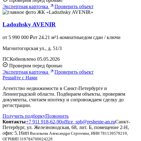
Проверим перед бронью
Экспертная карточка
Проверить объект
Ladozhsky AVENIR
от 5 990 000 ₽
от 24.21 м²
1-комнатные
дом сдан / ключи
Магнитогорская ул., д. 51/3
ПСК
обновлено 05.05.2026
Проверим перед бронью
Экспертная карточка
Проверить объект
Решайте с Нами
Агентство недвижимости в Санкт-Петербурге и
Ленинградской области. Подбираем объекты, проверяем
документы, считаем ипотеку и сопровождаем сделку до
регистрации.
Получить подборку
Позвонить
Контакты
+7 911 918-62-90
office_spb@reshenie-an.ru
Санкт-
Петербург, ул. Железноводская, 68, лит. Б, помещение 2-Н,
офис 5.16
ИП Васильева Александра Сергеевна
, ИНН
781139579219
,
ОГРНИП
319784700024228