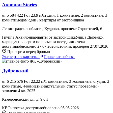
Аквилон Stories
от 5 584 422 ₽
от 23.9 м²
студии, 1-комнатные, 2-комнатные, 3-
комнатные
дом сдан / квартиры от застройщика
Ленинградская область, Кудрово, проспект Строителей, 6
Группа Аквилон
варианты от застройщика
Улица Дыбенко,
маршрут проверим по времени поездки
ипотека
доступна
обновлено 27.07.2026
источник проверен 27.07.2026
Проверим перед бронью
Экспертная карточка
Проверить объект
Дубровский
от 6 215 576 ₽
от 22.22 м²
1-комнатные, 3-комнатные, студии, 2-
комнатные, 4-комнатные
актуальный статус проверяем ·
заявлено 4 кв. 2025
Камероновская ул., д. 9 с 1
КВС
ипотека доступна
обновлено 05.05.2026