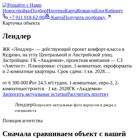
Новостройки
Подбор
Ипотека
Карта
Команда
Блог
Кабинет
+7 911 918-62-90
Карта
Получить подборку
Карточка объекта
Лендлер
ЖК «Лендлер» — действующий проект комфорт-класса в
Кудрово, на углу Центральной и Австрийской улиц.
Застройщик: ГК «Академия», проектная компания — СЗ
«Аметист». Планировки: студии, 1-комнатные, евроформаты
и 2-комнатные квартиры. Срок сдачи: 1 кв. 2028.…
от 6 300 000 ₽
от 24.5 м²
студии, 1-комнатные, евро-2, 2-
комнатные
строится · 1 кв. 2028
ГК «Академия»
Запросить актуальные остатки
Рассчитать ипотеку
Лендлер
Попросите актуальные фото корпусов и двора у
специалиста
Позиция агентства
Сначала сравниваем объект с вашей