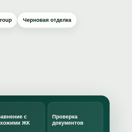
Group
Черновая отделка
авнение с
Проверка
охожими ЖК
документов