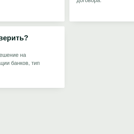
договора.
верить?
ешение на
ации банков, тип