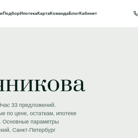
и
Подбор
Ипотека
Карта
Команда
Блог
Кабинет
чникова
йчас 33 предложений.
е по цене, остаткам, ипотеке
м. Основные параметры
кий, Санкт-Петербург