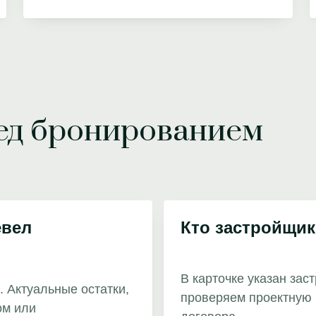
ред бронированием
евел
Кто застройщик
В карточке указан зас
. Актуальные остатки,
проверяем проектную 
ом или