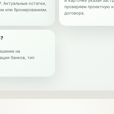
В карточке указан заст
₽. Актуальные остатки,
проверяем проектную к
ом или бронированием.
договора.
ь?
ешение на
ации банков, тип