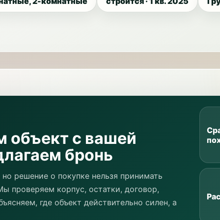
натные, 2-комнатные
строится · 1 кв. 2025
Гр
Ср
м объект с вашей
по
длагаем бронь
 но решение о покупке нельзя принимать
Мы проверяем корпус, остатки, договор,
Ра
бъясняем, где объект действительно силен, а