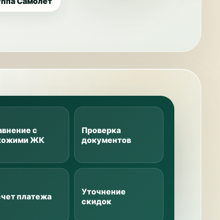
уппа Самолет
авнение с
Проверка
хожими ЖК
документов
Уточнение
счет платежа
скидок