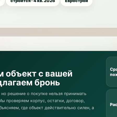
7
строится · 4 кв. 2026
Еврострой
Ср
м объект с вашей
по
длагаем бронь
 но решение о покупке нельзя принимать
Мы проверяем корпус, остатки, договор,
Ра
бъясняем, где объект действительно силен, а